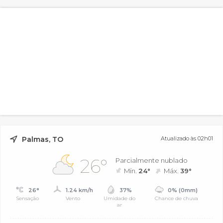
Palmas, TO
Atualizado às 02h01
26°
Parcialmente nublado
Mín.
24°
Máx.
39°
26°
1.24 km/h
37%
0% (0mm)
Sensação
Vento
Umidade do
Chance de chuva
ar