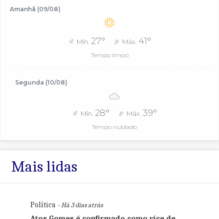
Amanhã (09/08)
27°
41°
Mín.
Máx.
Tempo limpo
Segunda (10/08)
28°
39°
Mín.
Máx.
Tempo nublado
Mais lidas
Política
- Há 3 dias atrás
Atos Gomes é confirmado como vice de