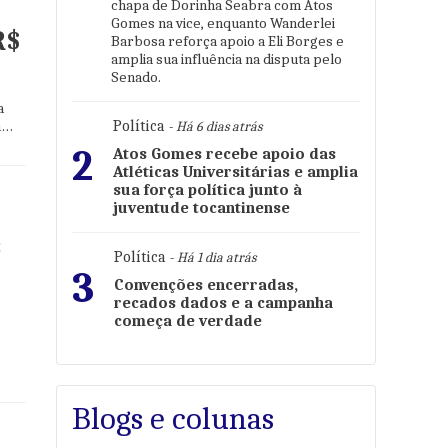
chapa de Dorinha Seabra com Atos
Gomes na vice, enquanto Wanderlei
R$
Barbosa reforça apoio a Eli Borges e
amplia sua influência na disputa pelo
Senado.
a
a
Política
- Há 6 dias atrás
2
Atos Gomes recebe apoio das
Atléticas Universitárias e amplia
sua força política junto à
juventude tocantinense
s
Política
- Há 1 dia atrás
3
Convenções encerradas,
recados dados e a campanha
começa de verdade
Blogs e colunas