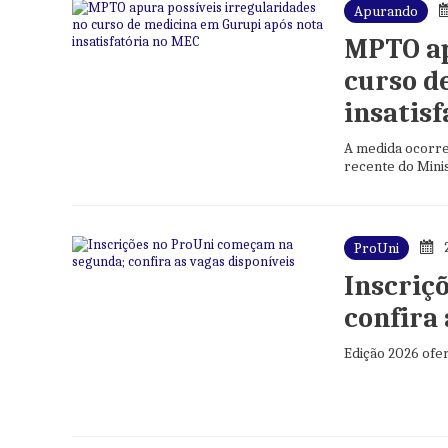
Apurando
MPTO ap
curso d
insatis
A medida ocorre 
recente do Mini
ProUni
Inscriç
confira 
Edição 2026 ofe