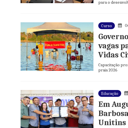
para o desenvolv
0
Curso
Governo
vagas p
Vidas Ci
Capacitação pro
praia 2026
Educação
Em Augu
Barbosa
Unitins