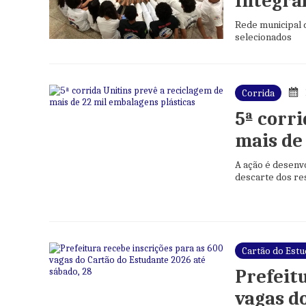
Integra
Rede municipal 
selecionados
Corrida
5ª corr
mais de
A ação é desenvo
descarte dos re
Cartão do Est
Prefeit
vagas d