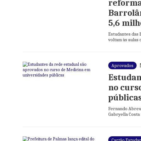
reforma
Barrolâ
5,6 mil
Estudantes das 
voltam às aulas
aprendizagem
Aprovados
Estudan
no curs
pública
Fernando Abreu 
Gabryella Costa 
Cartão Estuda