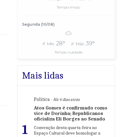
Tempo limpo
Segunda (10/08)
28°
39°
Mín.
Máx.
Tempo nublado
Mais lidas
Política
- Há 4 dias atrás
Atos Gomes é confirmado como
vice de Dorinha; Republicanos
oficializa Eli Borges ao Senado
1
Convenção desta quarta-feira no
Espaço Cultural deve homologar a