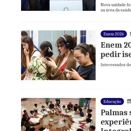
Nova unidade fo
na área da saúd
Enem 2026
Enem 20
pedir is
Interessados de
Educação
Palmas 
experiê