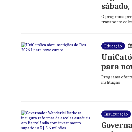
sábado,
O programa prev
transporte colet
Educação
UniCatól
para no
Programa oferta
instituição
Inauguração
Governa