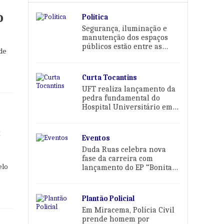
o
Política
Segurança, iluminação e
manutenção dos espaços
públicos estão entre as
 de
prioridades de Karina Café
Curta Tocantins
UFT realiza lançamento da
pedra fundamental do
Hospital Universitário em
Palmas
s
Eventos
Duda Ruas celebra nova
fase da carreira com
elo
lançamento do EP “Bonita
Demais Pra Sofrer” em
Palmas
Plantão Policial
Em Miracema, Polícia Civil
prende homem por