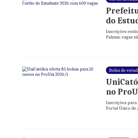
Prefeitu
do Estu
Inscrições estão
Palmas; vagas sã
mínimos
Bolsa de estu
UniCatól
no ProU
Inscrições para 
Portal Único de