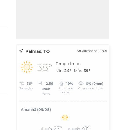
Palmas, TO
Atualizado às 14h01
Tempo limpo
38°
Mín.
24°
Máx.
39°
36°
2.59
19%
0% (0mm)
Sensação
Umidade
Chance de chuva
km/h
do ar
Vento
Amanhã (09/08)
27°
41°
Mín.
Máx.