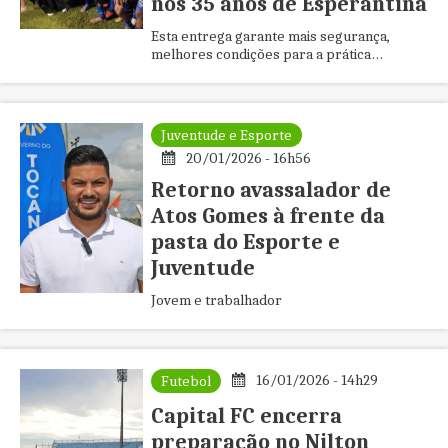
nos 35 anos de Esperantina
Esta entrega garante mais segurança,
melhores condições para a prática
esportiva, além de fortalecer o esporte
local. As luzes foram acesas durante a final
da tradicional Taça Cidade.
Juventude e Esporte
20/01/2026 - 16h56
Retorno avassalador de
Atos Gomes à frente da
pasta do Esporte e
Juventude
Jovem e trabalhador
16/01/2026 - 14h29
Futebol
Capital FC encerra
preparação no Nilton