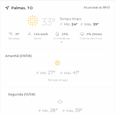
Palmas, TO
Atualizado às 18h01
33°
Tempo limpo
Mín.
24°
Máx.
39°
31°
1.04 km/h
25%
0% (0mm)
Sensação
Vento
Umidade do
Chance de chuva
ar
Amanhã (09/08)
27°
41°
Mín.
Máx.
Tempo limpo
Segunda (10/08)
28°
39°
Mín.
Máx.