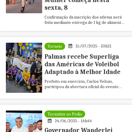
Mulher começa nesta
sexta, 8
Confirmação da inscrição dos atletas será
feita mediante entrega de 1 kg de alimentos
não perecíveis; arrecadação ajudará na
doação de cestas a vítimas de violência
15/07/2025 - 10h21
Torneio
Palmas recebe Superliga
das Américas de Voleibol
Adaptado à Melhor Idade
Prefeito em exercício, Carlos Velozo,
participou da abertura oficial do evento
nesta sexta-feira, 10; programação segue
na Capital até domingo,13
Tocantins no Pódio
24/06/2025 - 14h44
Governador Wanderlei