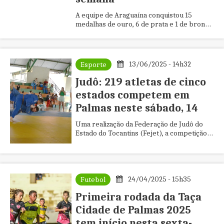
A equipe de Araguaína conquistou 15
medalhas de ouro, 6 de prata e 1 de bronze
na competição, que contou com 219
competidores de cinco estados
13/06/2025 - 14h32
Esporte
Judô: 219 atletas de cinco
estados competem em
Palmas neste sábado, 14
Uma realização da Federação de Judô do
Estado do Tocantins (Fejet), a competição
marca a estreia do Torneio da Amizade -
Copa Veteranos de Judô
24/04/2025 - 15h35
Futebol
Primeira rodada da Taça
Cidade de Palmas 2025
tem início nesta sexta-