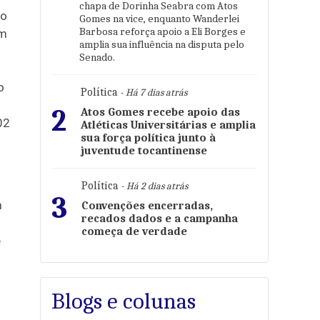
chapa de Dorinha Seabra com Atos
to
Gomes na vice, enquanto Wanderlei
Barbosa reforça apoio a Eli Borges e
im
amplia sua influência na disputa pelo
Senado.
o
Política
- Há 7 dias atrás
2
Atos Gomes recebe apoio das
02
Atléticas Universitárias e amplia
sua força política junto à
juventude tocantinense
Política
- Há 2 dias atrás
3
m
Convenções encerradas,
recados dados e a campanha
começa de verdade
e
Blogs e colunas