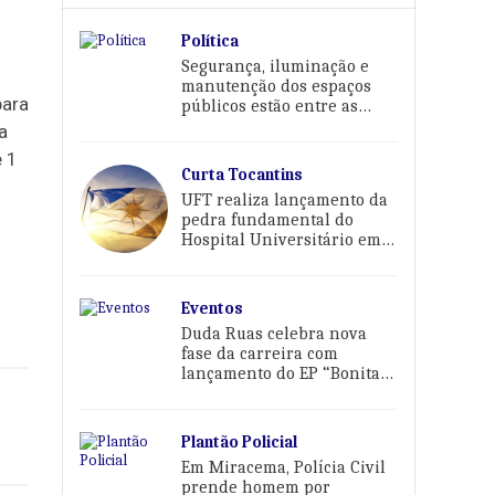
Política
Segurança, iluminação e
manutenção dos espaços
para
públicos estão entre as
prioridades de Karina Café
a
e 1
Curta Tocantins
UFT realiza lançamento da
pedra fundamental do
Hospital Universitário em
Palmas
Eventos
Duda Ruas celebra nova
fase da carreira com
lançamento do EP “Bonita
Demais Pra Sofrer” em
Palmas
Plantão Policial
Em Miracema, Polícia Civil
prende homem por