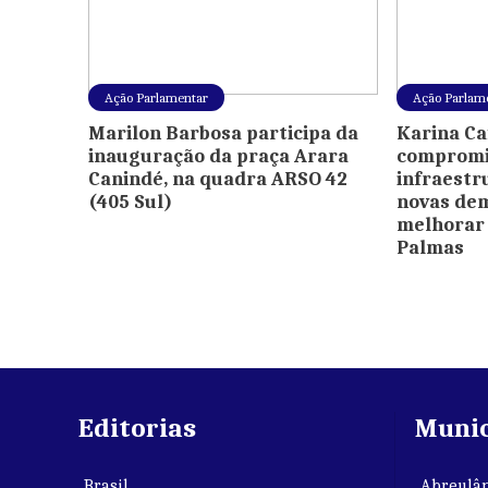
Ação Parlamentar
Ação Parlam
Marilon Barbosa participa da
Karina Ca
inauguração da praça Arara
compromi
Canindé, na quadra ARSO 42
infraestr
(405 Sul)
novas de
melhorar 
Palmas
Editorias
Munic
Brasil
Abreulân