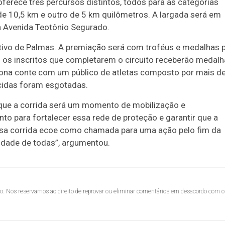
oferece três percursos distintos, todos para as categorias
de 10,5 km e outro de 5 km quilômetros. A largada será em
a Avenida Teotônio Segurado.
rtivo de Palmas. A premiação será com troféus e medalhas 
s os inscritos que completarem o circuito receberão medalh
atona conte com um público de atletas composto por mais d
ecidas foram esgotadas.
u que a corrida será um momento de mobilização e
o para fortalecer essa rede de proteção e garantir que a
ssa corrida ecoe como chamada para uma ação pelo fim da
gnidade de todas”, argumentou.
lo. Nos reservamos ao direito de reprovar ou eliminar comentários em desacordo com o