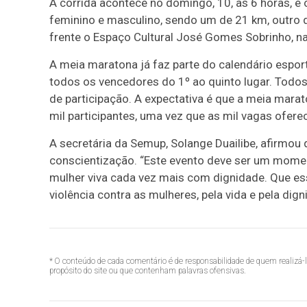
A corrida acontece no domingo, 10, às 6 horas, e 
feminino e masculino, sendo um de 21 km, outro 
frente o Espaço Cultural José Gomes Sobrinho, n
A meia maratona já faz parte do calendário espo
todos os vencedores do 1º ao quinto lugar. Todo
de participação. A expectativa é que a meia mar
mil participantes, uma vez que as mil vagas ofer
A secretária da Semup, Solange Duailibe, afirmo
conscientização. “Este evento deve ser um moment
mulher viva cada vez mais com dignidade. Que e
violência contra as mulheres, pela vida e pela di
* O conteúdo de cada comentário é de responsabilidade de quem realizá-
propósito do site ou que contenham palavras ofensivas.