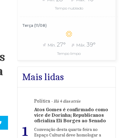
Tempo nublado
Terça (11/08)
27°
39°
Mín.
Máx.
s
Tempo limpo
a
Mais lidas
Política
- Há 4 dias atrás
Atos Gomes é confirmado como
vice de Dorinha; Republicanos
oficializa Eli Borges ao Senado
1
Convenção desta quarta-feira no
Espaço Cultural deve homologar a