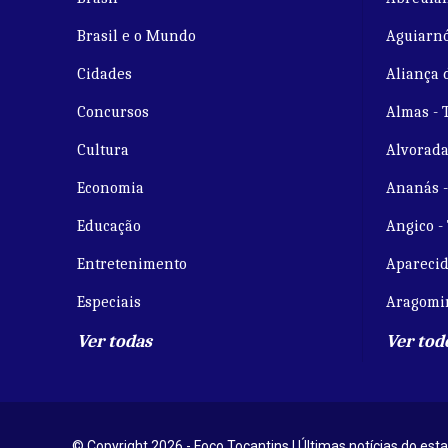
Brasil e o Mundo
Aguiarnó
Cidades
Aliança 
Concursos
Almas - 
Cultura
Alvorada
Economia
Ananás 
Educação
Angico -
Entretenimento
Aparecid
Especiais
Aragomi
Ver todas
Ver tod
© Copyright 2026 - Foco Tocantins | Últimas notícias do esta