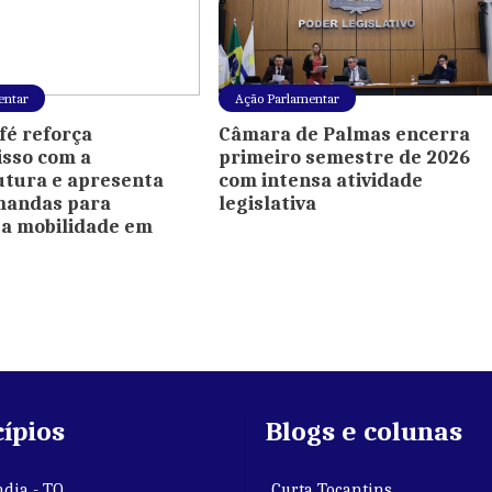
entar
Ação Parlamentar
fé reforça
Câmara de Palmas encerra
sso com a
primeiro semestre de 2026
utura e apresenta
com intensa atividade
mandas para
legislativa
a mobilidade em
ípios
Blogs e colunas
dia - TO
Curta Tocantins