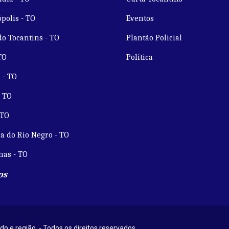
polis - TO
Eventos
do Tocantins - TO
Plantão Policial
TO
Política
 - TO
- TO
 TO
a do Rio Negro - TO
nas - TO
os
do e região. - Todos os direitos reservados