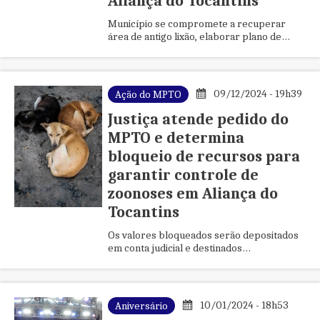
Aliança do Tocantins
Município se compromete a recuperar
área de antigo lixão, elaborar plano de
saneamento e pagar indenização por danos
ambientais
09/12/2024 - 19h39
Ação do MPTO
Justiça atende pedido do
MPTO e determina
bloqueio de recursos para
garantir controle de
zoonoses em Aliança do
Tocantins
Os valores bloqueados serão depositados
em conta judicial e destinados
exclusivamente à implementação das
medidas de controle de zoonoses e
proteção animal.
10/01/2024 - 18h53
Aniversário