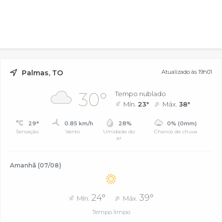
Palmas, TO
Atualizado às 19h01
30°
Tempo nublado
Mín.
23°
Máx.
38°
29°
0.85 km/h
28%
0% (0mm)
Sensação
Vento
Umidade do
Chance de chuva
ar
Amanhã (07/08)
24°
39°
Mín.
Máx.
Tempo limpo