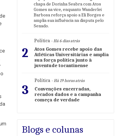
chapa de Dorinha Seabra com Atos
Gomes na vice, enquanto Wanderlei
Barbosa reforça apoio a Eli Borges e
de
amplia sua influência na disputa pelo
e
Senado.
Política
- Há 6 dias atrás
2
Atos Gomes recebe apoio das
ce
Atléticas Universitárias e amplia
a
sua força política junto à
r
juventude tocantinense
io
Política
- Há 19 horas atrás
3
Convenções encerradas,
recados dados e a campanha
s
começa de verdade
 da
 um
Blogs e colunas