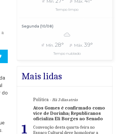
27°
41°
Mín.
Máx.
e
Tempo limpo
Segunda (10/08)
 a
28°
39°
Mín.
Máx.
Tempo nublado
Mais lidas
da
ul
r do
Política
- Há 3 dias atrás
Atos Gomes é confirmado como
vice de Dorinha; Republicanos
oficializa Eli Borges ao Senado
ue
1
Convenção desta quarta-feira no
s.
Espaço Cultural deve homologar a