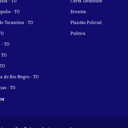
dia - TO
Curta Tocantins
polis - TO
Eventos
do Tocantins - TO
Plantão Policial
TO
Política
 - TO
- TO
 TO
a do Rio Negro - TO
nas - TO
os