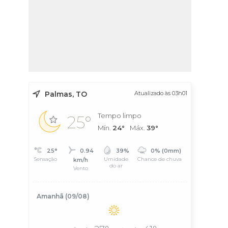
Palmas, TO
Atualizado às 03h01
Tempo limpo
25°
Mín.
24°
Máx.
39°
25°
0.94
39%
0% (0mm)
Sensação
Umidade
Chance de chuva
km/h
do ar
Vento
Amanhã (09/08)