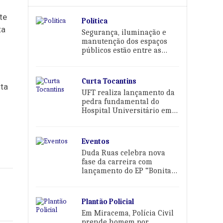
te
Política
ta
Segurança, iluminação e
manutenção dos espaços
públicos estão entre as
prioridades de Karina Café
Curta Tocantins
sta
UFT realiza lançamento da
pedra fundamental do
Hospital Universitário em
Palmas
Eventos
Duda Ruas celebra nova
fase da carreira com
lançamento do EP “Bonita
Demais Pra Sofrer” em
Palmas
Plantão Policial
Em Miracema, Polícia Civil
prende homem por