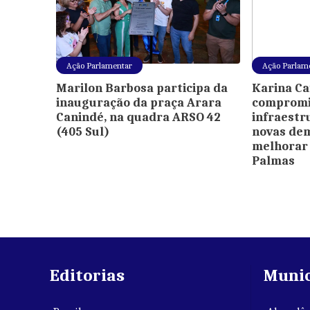
Ação Parlamentar
Ação Parlam
Marilon Barbosa participa da
Karina Ca
inauguração da praça Arara
compromi
Canindé, na quadra ARSO 42
infraestr
(405 Sul)
novas de
melhorar 
Palmas
Editorias
Munic