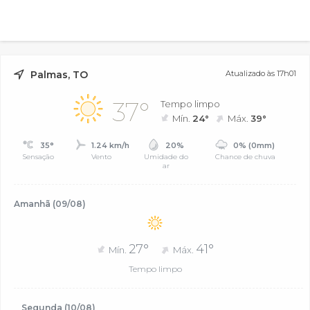
Palmas, TO
Atualizado às 17h01
37°
Tempo limpo
Mín.
24°
Máx.
39°
35°
1.24 km/h
20%
0% (0mm)
Sensação
Vento
Umidade do
Chance de chuva
ar
Amanhã (09/08)
27°
41°
Mín.
Máx.
Tempo limpo
Segunda (10/08)