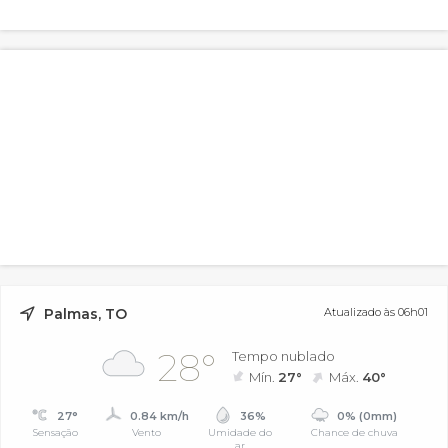
Palmas, TO
Atualizado às 06h01
28°
Tempo nublado
Mín.
27°
Máx.
40°
27°
0.84 km/h
36%
0% (0mm)
Sensação
Vento
Umidade do
Chance de chuva
ar