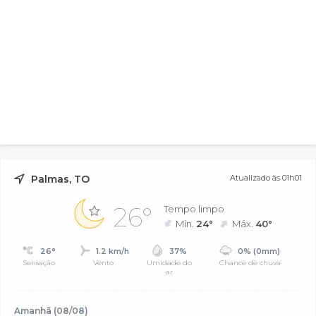
Palmas, TO
Atualizado às 01h01
26°
Tempo limpo
Mín.
24°
Máx.
40°
26°
1.2 km/h
37%
0% (0mm)
Sensação
Vento
Umidade do
Chance de chuva
ar
Amanhã (08/08)