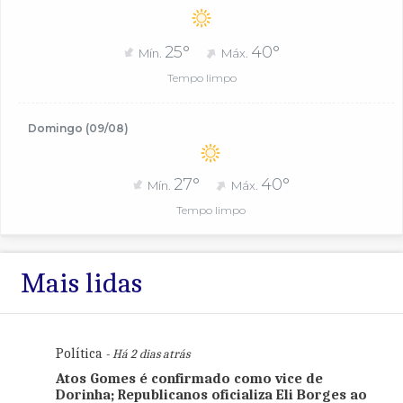
25°
40°
Mín.
Máx.
Tempo limpo
Domingo (09/08)
27°
40°
Mín.
Máx.
Tempo limpo
Mais lidas
Política
- Há 2 dias atrás
Atos Gomes é confirmado como vice de
Dorinha; Republicanos oficializa Eli Borges ao