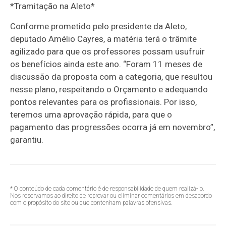
*Tramitação na Aleto*
Conforme prometido pelo presidente da Aleto,
deputado Amélio Cayres, a matéria terá o trâmite
agilizado para que os professores possam usufruir
os benefícios ainda este ano. “Foram 11 meses de
discussão da proposta com a categoria, que resultou
nesse plano, respeitando o Orçamento e adequando
pontos relevantes para os profissionais. Por isso,
teremos uma aprovação rápida, para que o
pagamento das progressões ocorra já em novembro”,
garantiu.
* O conteúdo de cada comentário é de responsabilidade de quem realizá-lo.
Nos reservamos ao direito de reprovar ou eliminar comentários em desacordo
com o propósito do site ou que contenham palavras ofensivas.