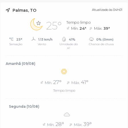
Palmas, TO
Atualizado às 04h01
25°
Tempo limpo
Mín.
24°
Máx.
39°
25°
1.13 km/h
41%
0% (0mm)
Sensação
Vento
Umidade do
Chance de chuva
ar
Amanhã (09/08)
27°
41°
Mín.
Máx.
Tempo limpo
Segunda (10/08)
28°
39°
Mín.
Máx.