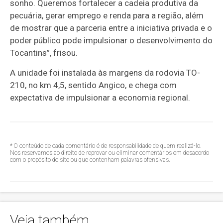
sonho. Queremos fortalecer a cadeia produtiva da
pecuária, gerar emprego e renda para a região, além
de mostrar que a parceria entre a iniciativa privada e o
poder público pode impulsionar o desenvolvimento do
Tocantins”, frisou.
A unidade foi instalada às margens da rodovia TO-
210, no km 4,5, sentido Angico, e chega com
expectativa de impulsionar a economia regional.
* O conteúdo de cada comentário é de responsabilidade de quem realizá-lo.
Nos reservamos ao direito de reprovar ou eliminar comentários em desacordo
com o propósito do site ou que contenham palavras ofensivas.
Veja também