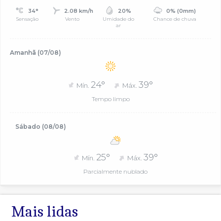
34°
2.08 km/h
20%
0% (0mm)
Sensação
Vento
Umidade do
Chance de chuva
ar
Amanhã (07/08)
24°
39°
Mín.
Máx.
Tempo limpo
Sábado (08/08)
25°
39°
Mín.
Máx.
Parcialmente nublado
Mais lidas