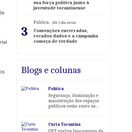
sua força política junto à
juventude tocantinense
de
Política
- Há 1 dia atrás
3
Convenções encerradas,
recados dados e a campanha
começa de verdade
rtel
Blogs e colunas
hos
Política
Segurança, iluminação e
manutenção dos espaços
públicos estão entre as
prioridades de Karina Café
Curta Tocantins
UFT realiza lançamento da