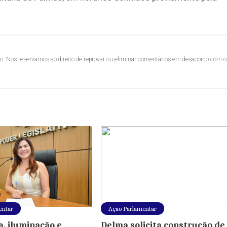
lo. Nos reservamos ao direito de reprovar ou eliminar comentários em desacordo com o
entar
Ação Parlamentar
, iluminação e
Delma solicita construção de