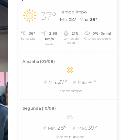
Tempo limpo
37°
Mín.
24°
Máx.
39°
36°
2.69
21%
0% (0mm)
Sensação
Umidade
Chance de chuva
km/h
do ar
Vento
Amanhã (09/08)
27°
41°
Mín.
Máx.
Tempo limpo
Segunda (10/08)
28°
39°
Mín.
Máx.
Tempo nublado