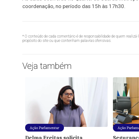
coordenação, no período das 15h às 17h30.
* O conteúdo de cada comentário é de responsabilidade de quem realizá-
propósito do site ou que contenham palavras ofensivas.
Veja também
Ação Parlamentar
Ação Parlam
Delma Freitas solicita
Segurança