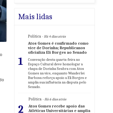
Mais lidas
Política
- Há 4 dias atrás
Atos Gomes é confirmado como
vice de Dorinha; Republicanos
oficializa Eli Borges ao Senado
 o
1
Convenção desta quarta-feira no
Espaço Cultural deve homologar a
chapa de Dorinha Seabra com Atos
Gomes na vice, enquanto Wanderlei
Barbosa reforça apoio a Eli Borges e
 do
amplia sua influência na disputa pelo
Senado.
Política
- Há 6 dias atrás
2
Atos Gomes recebe apoio das
Atléticas Universitárias e amplia