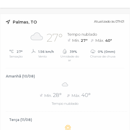
Palmas, TO
Atualizado às 07h01
27°
Tempo nublado
Mín.
27°
Máx.
40°
27°
1.56 km/h
39%
0% (0mm)
Sensação
Vento
Umidade do
Chance de chuva
ar
Amanhã (10/08)
28°
40°
Mín.
Máx.
Tempo nublado
Terça (11/08)