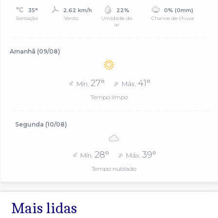
35°
2.62 km/h
22%
0% (0mm)
Sensação
Vento
Umidade do
Chance de chuva
ar
Amanhã (09/08)
27°
41°
Mín.
Máx.
Tempo limpo
Segunda (10/08)
28°
39°
Mín.
Máx.
Tempo nublado
Mais lidas