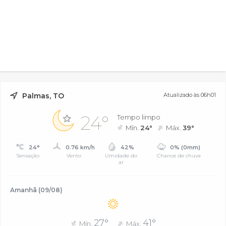
Palmas, TO
Atualizado às 06h01
24°
Tempo limpo
Mín.
24°
Máx.
39°
24°
0.76 km/h
42%
0% (0mm)
Sensação
Vento
Umidade do
Chance de chuva
ar
Amanhã (09/08)
27°
41°
Mín.
Máx.