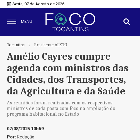
Sexta, 07 de Agosto de 2026
MENU
Tocantins
Presidente ALETO
Amélio Cayres cumpre
agenda com ministros das
Cidades, dos Transportes,
da Agricultura e da Saúde
As reuniões foram realizadas com os respectivos
ministros de cada pasta com foco na ampliação do
programa habitacional no Estado
07/08/2025 10h59
Por:
Redação