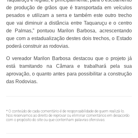
de produção de grãos que é transportada em veículos
pesados e utilizam a serra e também este outro trecho
que vai diminuir a distância entre Taquaruçu e o centro
de Palmas,” pontuou Marilon Barbosa, acrescentando
que com a estadualização destes dois trechos, o Estado
poderá construir as rodovias.
O vereador Marilon Barbosa destacou que o projeto já
está tramitando na Câmara e trabalhará pela sua
aprovação, o quanto antes para possibilitar a construção
das Rodovias.
* O conteúdo de cada comentário é de responsabilidade de quem realizá-lo.
Nos reservamos ao direito de reprovar ou eliminar comentários em desacordo
com o propósito do site ou que contenham palavras ofensivas.