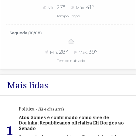
27°
41°
Mín.
Máx.
Tempo limpo
Segunda (10/08)
28°
39°
Mín.
Máx.
Tempo nublado
Mais lidas
Política
- Há 4 dias atrás
Atos Gomes é confirmado como vice de
Dorinha; Republicanos oficializa Eli Borges ao
1
Senado