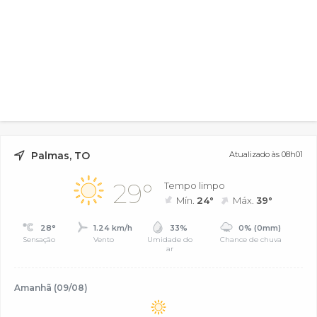
Palmas, TO
Atualizado às 08h01
29°
Tempo limpo
Mín.
24°
Máx.
39°
28°
1.24 km/h
33%
0% (0mm)
Sensação
Vento
Umidade do
Chance de chuva
ar
Amanhã (09/08)