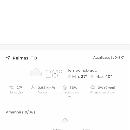
Palmas, TO
Atualizado às 04h01
28°
Tempo nublado
Mín.
27°
Máx.
40°
27°
0.92 km/h
36%
0% (0mm)
Sensação
Vento
Umidade do
Chance de chuva
ar
Amanhã (10/08)