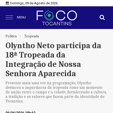
Domingo, 09 de Agosto de 2026
MENU
Política
Tropeada
Olyntho Neto participa da
18ª Tropeada da
Integração de Nossa
Senhora Aparecida
Presente mais uma vez na programação, Olyntho
destacou a importância da tropeada como um momento
de união entre o campo e a cidade, fortalecendo a cultura,
a tradição e os valores que fazem parte da identidade do
Tocantins.