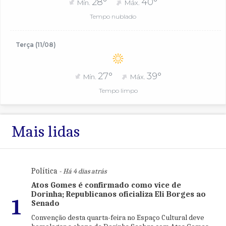
28°
40°
Mín.
Máx.
Tempo nublado
Terça (11/08)
27°
39°
Mín.
Máx.
Tempo limpo
Mais lidas
Política
- Há 4 dias atrás
Atos Gomes é confirmado como vice de
Dorinha; Republicanos oficializa Eli Borges ao
1
Senado
Convenção desta quarta-feira no Espaço Cultural deve