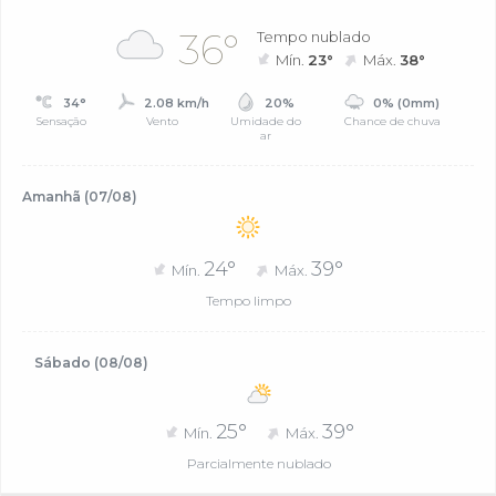
36°
Tempo nublado
Mín.
23°
Máx.
38°
34°
2.08 km/h
20%
0% (0mm)
Sensação
Vento
Umidade do
Chance de chuva
ar
Amanhã (07/08)
24°
39°
Mín.
Máx.
Tempo limpo
Sábado (08/08)
25°
39°
Mín.
Máx.
Parcialmente nublado