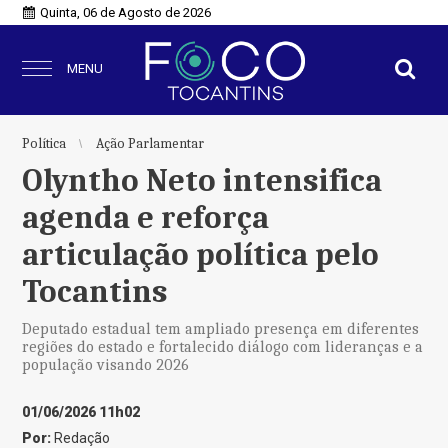
Quinta, 06 de Agosto de 2026
MENU
Política
Ação Parlamentar
Olyntho Neto intensifica
agenda e reforça
articulação política pelo
Tocantins
Deputado estadual tem ampliado presença em diferentes
regiões do estado e fortalecido diálogo com lideranças e a
população visando 2026
01/06/2026 11h02
Por:
Redação