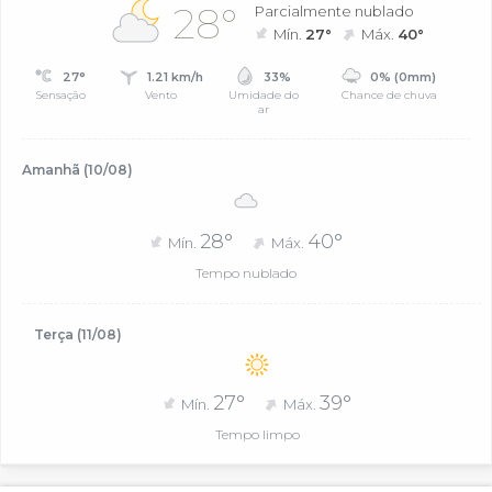
28°
Parcialmente nublado
Mín.
27°
Máx.
40°
27°
1.21 km/h
33%
0% (0mm)
Sensação
Vento
Umidade do
Chance de chuva
ar
Amanhã (10/08)
28°
40°
Mín.
Máx.
Tempo nublado
Terça (11/08)
27°
39°
Mín.
Máx.
Tempo limpo