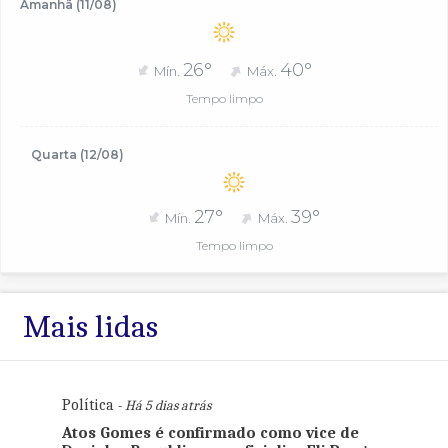
Amanhã (11/08)
26°
40°
Mín.
Máx.
Tempo limpo
Quarta (12/08)
27°
39°
Mín.
Máx.
Tempo limpo
Mais lidas
Política
- Há 5 dias atrás
Atos Gomes é confirmado como vice de