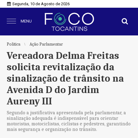
Segunda, 10 de Agosto de 2026
MENU
Política
Ação Parlamentar
Vereadora Delma Freitas
solicita revitalização da
sinalização de trânsito na
Avenida D do Jardim
Aureny III
Segundo a justificativa apresentada pela parlamentar, a
sinalização adequada é indispensável para orientar
motoristas, motociclistas, ciclistas e pedestres, garantindo
mais segurança e organização no trânsito.