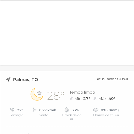
Palmas, TO
Atualizado às 00h01
28°
Tempo limpo
Mín.
27°
Máx.
40°
27°
0.77 km/h
33%
0% (0mm)
Sensação
Vento
Umidade do
Chance de chuva
ar