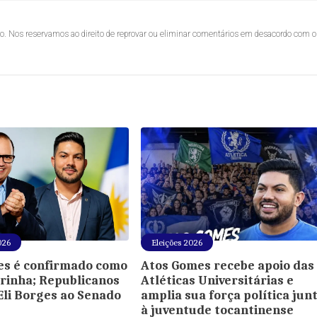
lo. Nos reservamos ao direito de reprovar ou eliminar comentários em desacordo com o
026
Eleições 2026
es é confirmado como
Atos Gomes recebe apoio das
orinha; Republicanos
Atléticas Universitárias e
 Eli Borges ao Senado
amplia sua força política jun
à juventude tocantinense