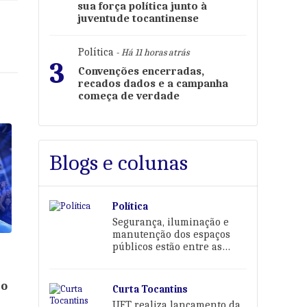
sua força política junto à
juventude tocantinense
Política
- Há 11 horas atrás
3
Convenções encerradas,
recados dados e a campanha
começa de verdade
Blogs e colunas
Política
Segurança, iluminação e
manutenção dos espaços
públicos estão entre as
prioridades de Karina Café
to
Curta Tocantins
UFT realiza lançamento da