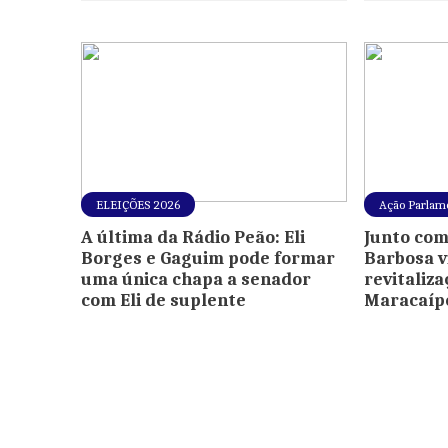
ELEIÇÕES 2026
Ação Parlam
A última da Rádio Peão: Eli
Junto com
Borges e Gaguim pode formar
Barbosa v
uma única chapa a senador
revitaliz
com Eli de suplente
Maracaíp