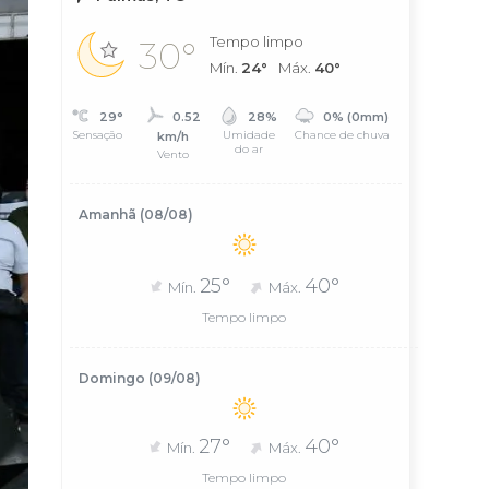
Tempo limpo
30°
Mín.
24°
Máx.
40°
29°
0.52
28%
0% (0mm)
Sensação
Umidade
Chance de chuva
km/h
do ar
Vento
Amanhã (08/08)
25°
40°
Mín.
Máx.
Tempo limpo
Domingo (09/08)
27°
40°
Mín.
Máx.
Tempo limpo