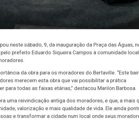
ipou neste sábado, 9, da inauguração da Praça das Águas, n
ue pelo prefeito Eduardo Siqueira Campos à comunidade local
moradores.
rtância da obra para os moradores do Bertaville. “Este bai
dores merecem esta obra que vai possibilitar a prática
zer para todas as faixas etárias,” destacou Marilon Barbosa.
era uma reivindicação antiga dos moradores, e que, a mais 
idade, valorização e mais qualidade de vida. Ele ainda pon
soas e transformar a cidade num local onde seus morador