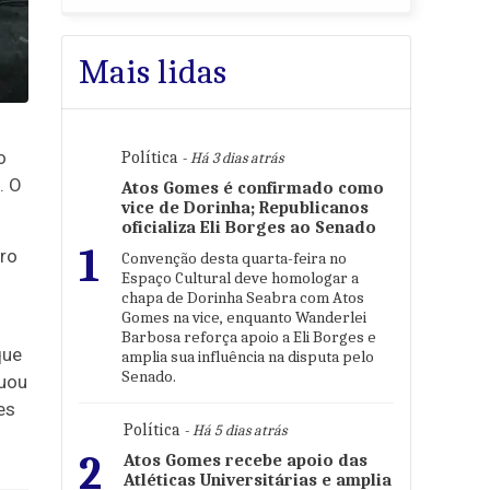
Mais lidas
o
Política
- Há 3 dias atrás
. O
Atos Gomes é confirmado como
vice de Dorinha; Republicanos
oficializa Eli Borges ao Senado
1
rro
Convenção desta quarta-feira no
Espaço Cultural deve homologar a
chapa de Dorinha Seabra com Atos
Gomes na vice, enquanto Wanderlei
Barbosa reforça apoio a Eli Borges e
que
amplia sua influência na disputa pelo
Senado.
tuou
es
Política
- Há 5 dias atrás
2
Atos Gomes recebe apoio das
Atléticas Universitárias e amplia