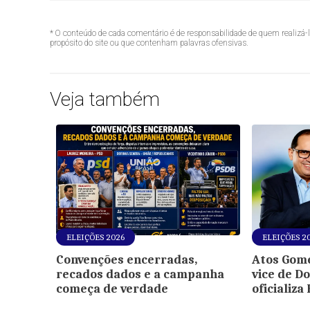
* O conteúdo de cada comentário é de responsabilidade de quem realizá-
propósito do site ou que contenham palavras ofensivas.
Veja também
ELEIÇÕES 2026
ELEIÇÕES 2
Convenções encerradas,
Atos Gom
recados dados e a campanha
vice de D
começa de verdade
oficializa