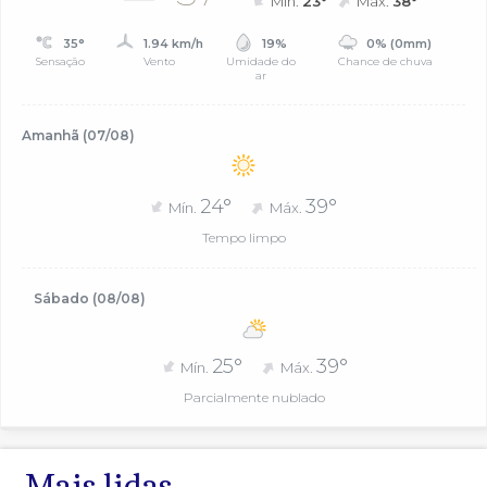
Mín.
23°
Máx.
38°
35°
1.94 km/h
19%
0% (0mm)
Sensação
Vento
Umidade do
Chance de chuva
ar
Amanhã (07/08)
24°
39°
Mín.
Máx.
Tempo limpo
Sábado (08/08)
25°
39°
Mín.
Máx.
Parcialmente nublado
Mais lidas