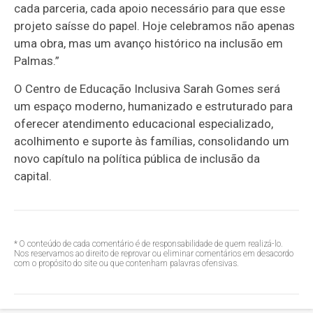
cada parceria, cada apoio necessário para que esse
projeto saísse do papel. Hoje celebramos não apenas
uma obra, mas um avanço histórico na inclusão em
Palmas.”
O Centro de Educação Inclusiva Sarah Gomes será
um espaço moderno, humanizado e estruturado para
oferecer atendimento educacional especializado,
acolhimento e suporte às famílias, consolidando um
novo capítulo na política pública de inclusão da
capital.
* O conteúdo de cada comentário é de responsabilidade de quem realizá-lo.
Nos reservamos ao direito de reprovar ou eliminar comentários em desacordo
com o propósito do site ou que contenham palavras ofensivas.