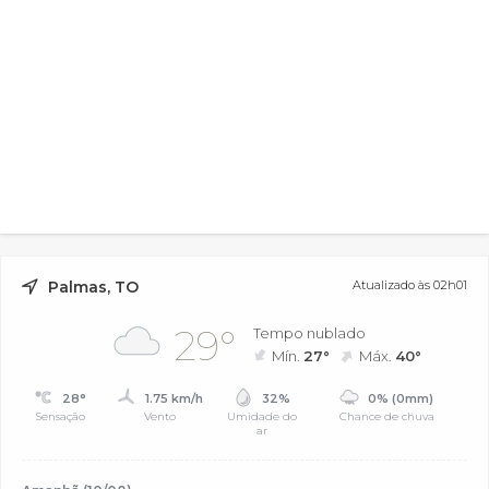
Palmas, TO
Atualizado às 02h01
29°
Tempo nublado
Mín.
27°
Máx.
40°
28°
1.75 km/h
32%
0% (0mm)
Sensação
Vento
Umidade do
Chance de chuva
ar