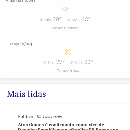
Amanhã (10/08)
28°
40°
Mín.
Máx.
Tempo nublado
Terça (11/08)
27°
39°
Mín.
Máx.
Tempo limpo
Mais lidas
Política
- Há 4 dias atrás
Atos Gomes é confirmado como vice de
Dorinha; Republicanos oficializa Eli Borges ao