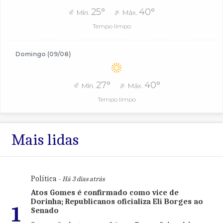
25°
40°
Mín.
Máx.
Tempo limpo
Domingo (09/08)
27°
40°
Mín.
Máx.
Tempo limpo
Mais lidas
Política
- Há 3 dias atrás
Atos Gomes é confirmado como vice de
Dorinha; Republicanos oficializa Eli Borges ao
1
Senado