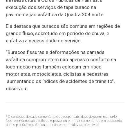
execução dos serviços de tapa buraco na
pavimentação asfáltica da Quadra 304 norte.
Ela destaca que buracos são comuns em regiões de
grande fluxo, sobretudo em período de chuva, e
enfatiza a necessidade do serviço.
“Buracos fissuras e deformações na camada
asfáltica comprometem não apenas o conforto na
locomoção mas também colocam em risco
motoristas, motocicletas, ciclistas e pedestres
aumentando os índices de acidentes de trânsito”,
observou.
* O conteúdo de cada comentário é de responsabilidade de quem realizá-lo.
Nos reservamos ao direito de reprovar ou eliminar comentários em desacordo
com o propósito do site ou que contenham palavras ofensivas.