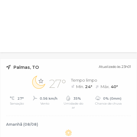
Palmas, TO
Atualizado às 23h01
27°
Tempo limpo
Mín.
24°
Máx.
40°
27°
0.56 km/h
35%
0% (0mm)
Sensação
Vento
Umidade do
Chance de chuva
ar
Amanhã (08/08)