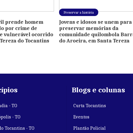
Preservar a história
ivil prende homem
Jovens e idosos se unem para
do por crime de
preservar memórias da
e vulnerável ocorrido
comunidade quilombola Barr
Tereza do Tocantins
do Aroeira, em Santa Tereza
ípios
Blogs e colunas
dia - TO
Curta Tocantins
polis - TO
Eventos
do Tocantins - TO
Plantão Policial