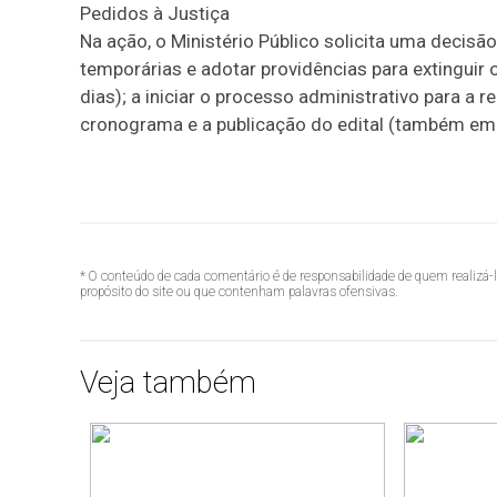
Pedidos à Justiça
Na ação, o Ministério Público solicita uma decisã
temporárias e adotar providências para extinguir 
dias); a iniciar o processo administrativo para a r
cronograma e a publicação do edital (também em 9
* O conteúdo de cada comentário é de responsabilidade de quem realizá-
propósito do site ou que contenham palavras ofensivas.
Veja também