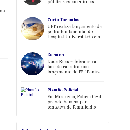
públicos estão entre as
prioridades de Karina Café
ões
Curta Tocantins
UFT realiza lançamento da
pedra fundamental do
Hospital Universitário em
Palmas
Eventos
Duda Ruas celebra nova
fase da carreira com
lançamento do EP “Bonita
Demais Pra Sofrer” em
Palmas
Plantão Policial
Em Miracema, Polícia Civil
prende homem por
tentativa de feminicídio