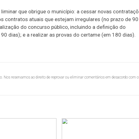
o liminar que obrigue o município: a cessar novas contrataç
os contratos atuais que estejam irregulares (no prazo de 90
ealização do concurso público, incluindo a definição do
0 dias); e a realizar as provas do certame (em 180 dias).
lo. Nos reservamos ao direito de reprovar ou eliminar comentários em desacordo com o