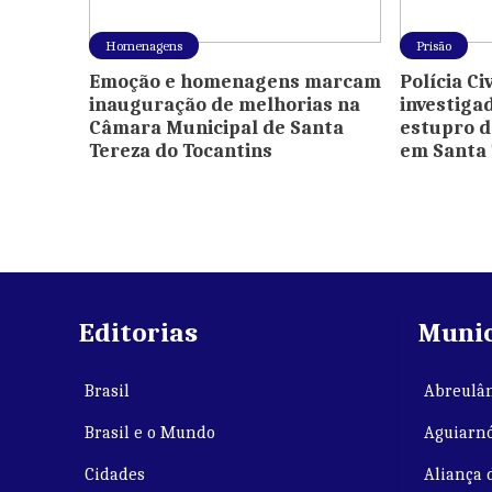
Homenagens
Prisão
Emoção e homenagens marcam
Polícia C
inauguração de melhorias na
investiga
Câmara Municipal de Santa
estupro d
Tereza do Tocantins
em Santa 
Editorias
Munic
Brasil
Abreulân
Brasil e o Mundo
Aguiarnó
Cidades
Aliança 