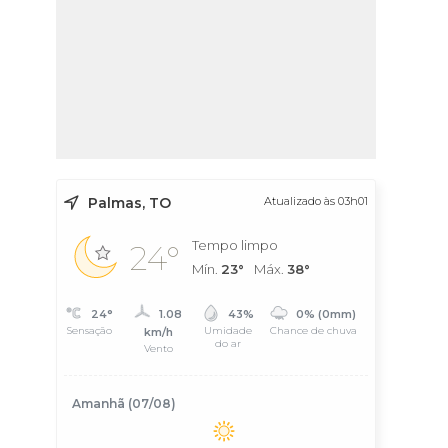
Palmas, TO
Atualizado às 03h01
Tempo limpo
24°
Mín.
23°
Máx.
38°
24°
1.08
43%
0% (0mm)
Sensação
Umidade
Chance de chuva
km/h
do ar
Vento
Amanhã (07/08)