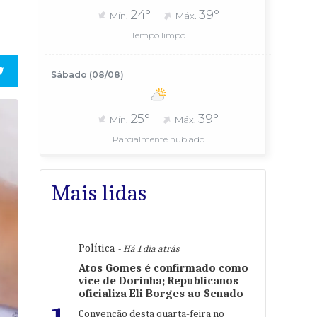
24°
39°
Mín.
Máx.
Tempo limpo
Sábado (08/08)
25°
39°
Mín.
Máx.
Parcialmente nublado
Mais lidas
Política
- Há 1 dia atrás
Atos Gomes é confirmado como
vice de Dorinha; Republicanos
oficializa Eli Borges ao Senado
Convenção desta quarta-feira no