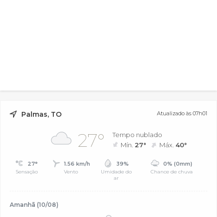
Palmas, TO
Atualizado às 07h01
27°
Tempo nublado
Mín.
27°
Máx.
40°
27°
1.56 km/h
39%
0% (0mm)
Sensação
Vento
Umidade do
Chance de chuva
ar
Amanhã (10/08)