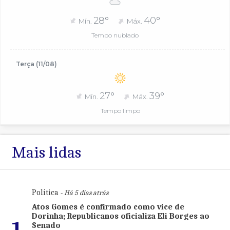
28°
40°
Mín.
Máx.
Tempo nublado
Terça (11/08)
27°
39°
Mín.
Máx.
Tempo limpo
Mais lidas
Política
- Há 5 dias atrás
Atos Gomes é confirmado como vice de
Dorinha; Republicanos oficializa Eli Borges ao
1
Senado