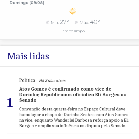
Domingo (09/08)
27°
40°
Mín.
Máx.
Tempo limpo
Mais lidas
Política
- Há 3 dias atrás
Atos Gomes é confirmado como vice de
Dorinha; Republicanos oficializa Eli Borges ao
1
Senado
Convenção desta quarta-feira no Espaço Cultural deve
homologar a chapa de Dorinha Seabra com Atos Gomes
na vice, enquanto Wanderlei Barbosa reforça apoio a Eli
Borges e amplia sua influência na disputa pelo Senado.