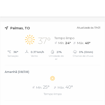
Palmas, TO
Atualizado às 11h01
37°
Tempo limpo
Mín.
24°
Máx.
40°
36°
0.37 km/h
21%
0% (0mm)
Sensação
Vento
Umidade do
Chance de chuva
ar
Amanhã (08/08)
25°
40°
Mín.
Máx.
Tempo limpo