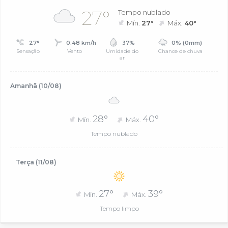
27°
Tempo nublado
Mín.
27°
Máx.
40°
27°
0.48 km/h
37%
0% (0mm)
Sensação
Vento
Umidade do
Chance de chuva
ar
Amanhã (10/08)
28°
40°
Mín.
Máx.
Tempo nublado
Terça (11/08)
27°
39°
Mín.
Máx.
Tempo limpo