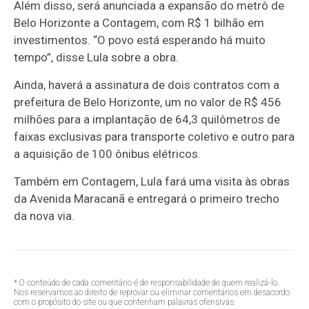
Além disso, será anunciada a expansão do metrô de
Belo Horizonte a Contagem, com R$ 1 bilhão em
investimentos. “O povo está esperando há muito
tempo”, disse Lula sobre a obra.
Ainda, haverá a assinatura de dois contratos com a
prefeitura de Belo Horizonte, um no valor de R$ 456
milhões para a implantação de 64,3 quilômetros de
faixas exclusivas para transporte coletivo e outro para
a aquisição de 100 ônibus elétricos.
Também em Contagem, Lula fará uma visita às obras
da Avenida Maracanã e entregará o primeiro trecho
da nova via.
* O conteúdo de cada comentário é de responsabilidade de quem realizá-lo.
Nos reservamos ao direito de reprovar ou eliminar comentários em desacordo
com o propósito do site ou que contenham palavras ofensivas.