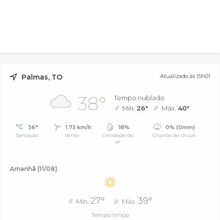
Palmas, TO
Atualizado às 15h01
38°
Tempo nublado
Mín.
26°
Máx.
40°
36°
1.73 km/h
18%
0% (0mm)
Sensação
Vento
Umidade do
Chance de chuva
ar
Amanhã (11/08)
27°
39°
Mín.
Máx.
Tempo limpo