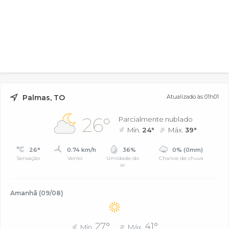
Palmas, TO
Atualizado às 01h01
26°
Parcialmente nublado
Mín.
24°
Máx.
39°
26°
0.74 km/h
36%
0% (0mm)
Sensação
Vento
Umidade do
Chance de chuva
ar
Amanhã (09/08)
27°
41°
Mín.
Máx.