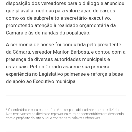
disposição dos vereadores para o diálogo e anunciou
que já avalia medidas para valorização de cargos
como os de subprefeito e secretário-executivo,
prometendo atenção à realidade orçamentária da
Câmara e às demandas da população.
A cerimônia de posse foi conduzida pelo presidente
da Câmara, vereador Marilon Barbosa, e contou com a
presença de diversas autoridades municipais e
estaduais. Petion Corado assume sua primeira
experiência no Legislativo palmense e reforça a base
de apoio ao Executivo municipal.
* O conteúdo de cada comentário é de responsabilidade de quem realizá-lo.
Nos reservamos ao direito de reprovar ou eliminar comentários em desacordo
com o propósito do site ou que contenham palavras ofensivas.