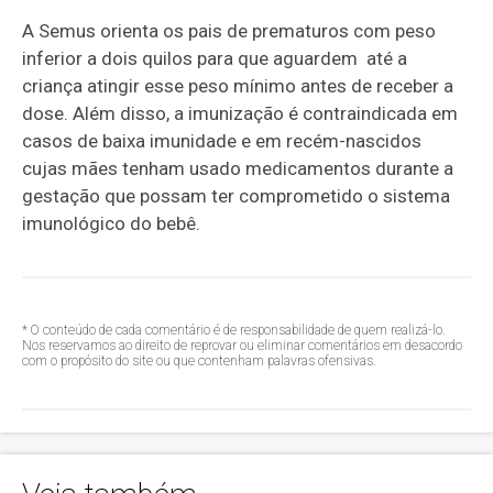
A Semus orienta os pais de prematuros com peso
inferior a dois quilos para que aguardem até a
criança atingir esse peso mínimo antes de receber a
dose. Além disso, a imunização é contraindicada em
casos de baixa imunidade e em recém-nascidos
cujas mães tenham usado medicamentos durante a
gestação que possam ter comprometido o sistema
imunológico do bebê.
* O conteúdo de cada comentário é de responsabilidade de quem realizá-lo.
Nos reservamos ao direito de reprovar ou eliminar comentários em desacordo
com o propósito do site ou que contenham palavras ofensivas.