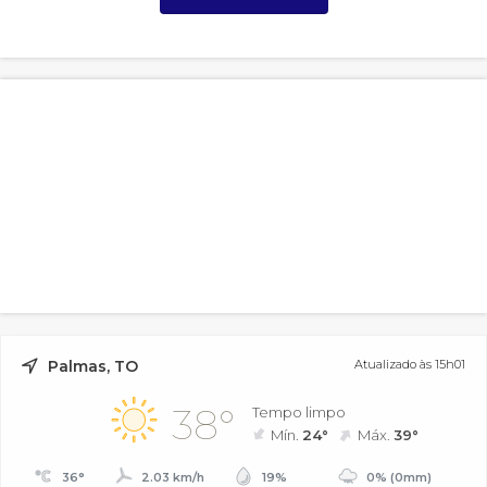
Palmas, TO
Atualizado às 15h01
38°
Tempo limpo
Mín.
24°
Máx.
39°
36°
2.03 km/h
19%
0% (0mm)