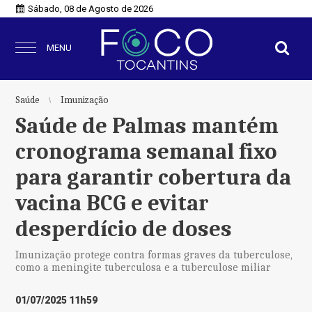
Sábado, 08 de Agosto de 2026
MENU
Saúde
Imunização
Saúde de Palmas mantém
cronograma semanal fixo
para garantir cobertura da
vacina BCG e evitar
desperdício de doses
Imunização protege contra formas graves da tuberculose,
como a meningite tuberculosa e a tuberculose miliar
01/07/2025 11h59