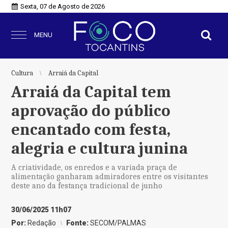
Sexta, 07 de Agosto de 2026
MENU
Cultura
Arraiá da Capital
Arraiá da Capital tem
aprovação do público
encantado com festa,
alegria e cultura junina
A criatividade, os enredos e a variada praça de
alimentação ganharam admiradores entre os visitantes
deste ano da festança tradicional de junho
30/06/2025 11h07
Por:
Redação
Fonte:
SECOM/PALMAS