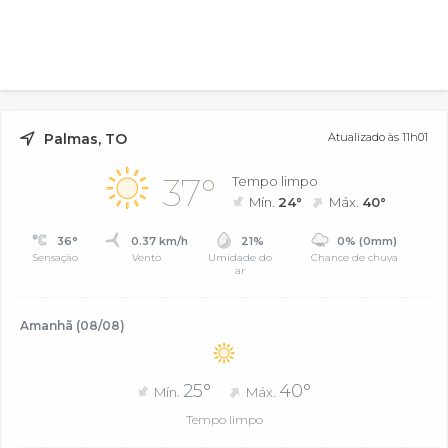
Palmas, TO
Atualizado às 11h01
37°
Tempo limpo
Mín.
24°
Máx.
40°
36°
0.37 km/h
21%
0% (0mm)
Sensação
Vento
Umidade do
Chance de chuva
ar
Amanhã (08/08)
25°
40°
Mín.
Máx.
Tempo limpo