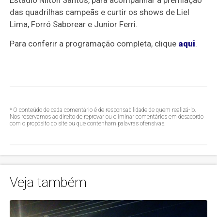
Estádio Nilton Santos, para acompanhar a premiação
das quadrilhas campeãs e curtir os shows de Liel
Lima, Forró Saborear e Junior Ferri.
Para conferir a programação completa, clique
aqui
.
* O conteúdo de cada comentário é de responsabilidade de quem realizá-lo.
Nos reservamos ao direito de reprovar ou eliminar comentários em desacordo
com o propósito do site ou que contenham palavras ofensivas.
Veja também