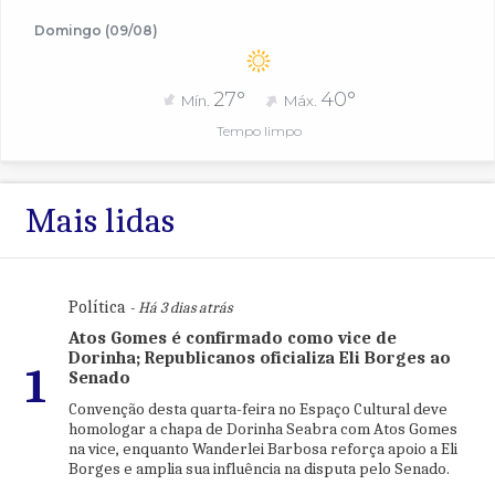
Domingo (09/08)
27°
40°
Mín.
Máx.
Tempo limpo
Mais lidas
Política
- Há 3 dias atrás
Atos Gomes é confirmado como vice de
Dorinha; Republicanos oficializa Eli Borges ao
1
Senado
Convenção desta quarta-feira no Espaço Cultural deve
homologar a chapa de Dorinha Seabra com Atos Gomes
na vice, enquanto Wanderlei Barbosa reforça apoio a Eli
Borges e amplia sua influência na disputa pelo Senado.